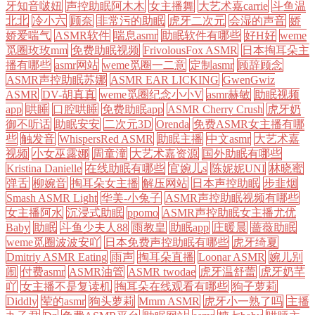
牙知音啵妞
声控助眠阿木木
女主播舞
大艺术嘉carrie
斗鱼温
北北
冷小六
顾奈
非常污的助眠
虎牙二次元
会湿的声音
娇
娇爱喘气
ASMR软件
喘息asmr
助眠软件有哪些
好H好
weme
觅圈玫玫mm
免费助眠视频
FrivolousFox ASMR
日本掏耳朵主
播有哪些
asmr网站
weme觅圈一二意
定制asmr
顾辞顾念
ASMR声控助眠苏娜
ASMR EAR LICKING
GwenGwiz
ASMR
DV-胡真真
weme觅圈纪念小小V
asmr赫敏
助眠视频
app
哄睡
口腔哄睡
免费助眠app
ASMR Cherry Crush
虎牙奶
御不听话
助眠安安
二次元3D
Orenda
免费ASMR女主播有哪
些
触发音
WhispersRed ASMR
助眠主播
中文asmr
大艺术嘉
视频
小女巫露娜
周童潼
大艺术嘉资源
国外助眠有哪些
Kristina Danielle
在线助眠有哪些
官婉儿s
陈妮妮UNI
林晓蜜
弹舌
柳婉音
掏耳朵女主播
解压网站
日本声控助眠
步韭烟
Smash ASMR Light
华美-小兔子
ASMR声控助眠视频有哪些
女主播阿水
沉浸式助眠
ppomo
ASMR声控助眠女主播尤优
Baby
助眠
斗鱼少夫人88
雨教皇
助眠app
庄暖晨
蔷薇助眠
weme觅圈波波安吖
日本免费声控助眠有哪些
虎牙绮夏
Dmitriy ASMR Eating
雨声
掏耳朵直播
Loonar ASMR
婉儿别
闹
付费asmr
ASMR油管
ASMR twodae
虎牙温舒蕾
虎牙奶芊
吖
女主播不是复读机
掏耳朵在线观看有哪些
狗子萝莉
Diddly
荤的asmr
狗头萝莉
Mmm ASMR
虎牙小一熟了吗
主播