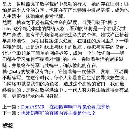
星火，暂时照亮了数字荒野中孤独的行人。她的存在证明：哪
怕是最个人化的分享，也能在茫茫比特海中激起涟漪，成为他
人生活中一抹确幸的参考坐标。
然而，糖衣之下必有真实生命的温度。当我们剥开“糖七
baby”这个精心构建的网络人格，看到的终将是一个在现实世
界中奔波、拥有平凡烦恼与坚韧生命力的个体。她或许正挤着
早高峰地铁，为项目提案焦头烂额，在租住的房间里为下一季
房租筹划。正是这种线上与线下的反差，虚拟与真实的咬合，
让这个ID超越了简单的网络标签，成为一个时代切面——我
们都在学习如何怀揣着对“甜”的向往，吞咽着生活的诸多滋
味，并最终在分享与共鸣中，确认彼此的存在。
糖七baby的故事没有终点，它随着每一次登录、发布、互动而
不断续写。在这个时代，每个人都是自己生活的导演兼主演，
而网络ID就是我们的角色名。透过这个甜蜜的窗口，我们最
终看到的，是身处数字洪流中，一代人努力将生活过得更有温
度、更值得记录的共同身影。
上一篇：
DorisASMR：在细微声响中寻觅心灵庇护所
下一篇：
虎牙奶芊吖的直播内容主要是什么？
标签