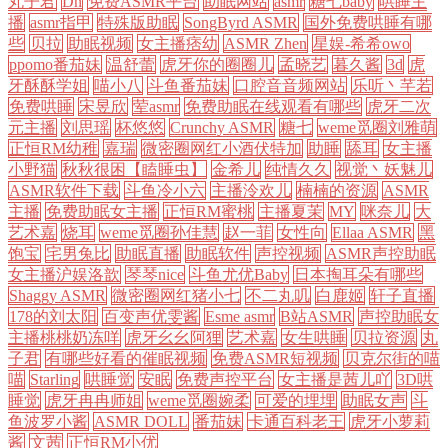
丸子君
Dn
免费ASMR平台
助眠网站
asmr
糖七baby
哄睡主
播
asmr指甲
特殊版助眠
SongByrd ASMR
国外免费哄睡有哪
些
贝拉
助眠视频
女主播痞幼
ASMR Zhen
星娱-希希owo
ppomo番茄妹
温舒蕾
虎牙你的圈圈儿
孟晓艺
暮久酱
3d
虎
牙酥酥学姐
喵小八
斗鱼番茄妹
口腔音音频网站
乐听丶芊若
免费哄睡
宋昱欣
荤asmr
免费助眠在线观看有哪些
虎牙二次
元主播
刘思瑶
杯悠悠
Crunchy ASMR
糖七
weme觅圈刘雅萌
正恒RM幼稚
嘉瑞
微密圈网红小酒伏特加
助睡
舔耳
女主播
小野猫
秋秋很困【瞌睡虫】
金希儿
纯情久久
视觉丶妖魅儿
ASMR软件下载
斗鱼冷小六
主播泠欢儿
楠楠的资源
ASMR
主播
免费助眠女主播
正恒RM蜜桃
主播夏茉
MY
咪奈儿
大
艺术嘉
烧耳
weme觅圈孙佳慧
赵一菲
女性向
Ellaa ASMR
黑
饱宝
宅男兔比
助眠直播
助眠软件
声控视频
ASMR声控助眠
女主播沪娱洛歆
琴琴nice
斗鱼尤优Baby
日本掏耳朵有哪些
Shaggy ASMR
微密圈网红猪小七
不二丸叽
白鹿姬
轩子直播
178的刘太阳
百变声优雯酱
Esme asmr
B站ASMR
声控助眠女
主播桃桃奶冻咩
虎牙幺幺阿狸
艺术嘉
女生哄睡
贝拉资源
丸
子君
有哪些好看的催眠视频
免费ASMR短视频
贝克尔街的喵
喵
Starling
哄睡觉
安眠
免费声控平台
女主播是茜儿吖
3D哄
睡觉
虎牙冉冉师姐
weme觅圈婉柔
可爱的埋埋
助眠女声
斗
鱼波罗小酱
ASMR DOLL
番茄妹
卡通百科老王
虎牙小萝莉
酱
文茜
正恒RM小优