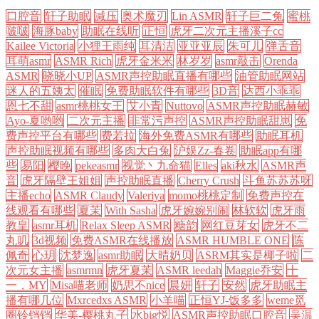
口腔音
轩子助眠
减压
奥术魔刃
Lin ASMR
轩子巨二兔
蜜桃
啵啵
海豚baby
助眠在线听
正恒
虎牙二次元主播溪子cc
Kailee Victoria
小狸王雨纯
耳清洁
亚亚亚辰
朱可儿
弹舌音
耳萌asmr
ASMR Rich
虎牙金米米
林岁岁
asmr敲击
Orenda
ASMR
晓晓小UP
ASMR声控助眠直播有哪些
油管助眠网站
迷人的五姨太
催眠
免费助眠软件有哪些
3D音
达西小乖乖
恩七不甜
asmr桃桃女王
艾小青
Nuttovo
ASMR声控助眠赫敏
Ayo-夏哟哟
二次元主播
非常污声控
ASMR声控助眠甜崽
免
费声控平台有哪些
费若拉
海外免费ASMR有哪些
助眠耳机
声控助眠视频有哪些
多肉大白兔
沪娱Zz-春卷
助眠app有哪
些
易阳
樱晚
pekeasmr
视觉丶九命猫
Elles
aki秋水
ASMR声
音
虎牙隔壁王姐姐
声控助眠直播
Cherry Crush
斗鱼苏苏苏呀
主播echo
ASMR Claudy
Valeriya
momo桃桃定制
免费声控在
线观看有哪些
夏茉
With Sasha
虎牙婉婉别闹
林软软
虎牙雨
教皇
asmr耳机
Relax Sleep ASMR
糖韵
网红豆芽女
虎牙不二
丸叽
3d视频
免费ASMR在线播放
ASMR HUMBLE ONE
陈
佩奇
心玥
沈梦逸
asmr助眠
大晴奶贝
ASRM其实是椰子啦
二
次元女主播
asmrmn
虎牙夏茉
ASMR leedah
Maggie乔安
十
一，MY
Misa喵老师
奶思不nice
晨妍
轩子
安然
虎牙助眠主
播有哪几位
Mxrcedxs ASMR
小羊喵
正恒YJ-饭多多
weme觅
圈铃铛铛
华美-樱桃丸子
水big悦
ASMR声控助眠口腔音
吴温