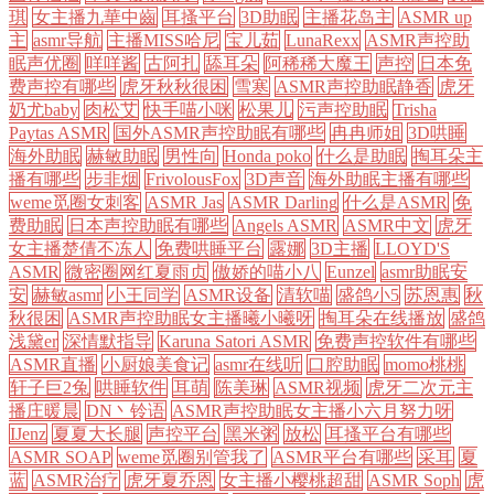
琪
女主播九華中齒
耳搔平台
3D助眠
主播花岛主
ASMR up
主
asmr导航
主播MISS哈尼
宝儿茹
LunaRexx
ASMR声控助
眠声优圈
咩咩酱
古阿扎
舔耳朵
阿稀稀大魔王
声控
日本免
费声控有哪些
虎牙秋秋很困
雪寒
ASMR声控助眠静香
虎牙
奶尤baby
肉松艾
快手喵小咪
松果儿
污声控助眠
Trisha
Paytas ASMR
国外ASMR声控助眠有哪些
冉冉师姐
3D哄睡
海外助眠
赫敏助眠
男性向
Honda poko
什么是助眠
掏耳朵主
播有哪些
步非烟
FrivolousFox
3D声音
海外助眠主播有哪些
weme觅圈女刺客
ASMR Jas
ASMR Darling
什么是ASMR
免
费助眠
日本声控助眠有哪些
Angels ASMR
ASMR中文
虎牙
女主播楚倩不冻人
免费哄睡平台
露娜
3D主播
LLOYD'S
ASMR
微密圈网红夏雨贞
傲娇的喵小八
Eunzel
asmr助眠安
安
赫敏asmr
小王同学
ASMR设备
清软喵
盛鸽小5
苏恩惠
秋
秋很困
ASMR声控助眠女主播曦小曦呀
掏耳朵在线播放
盛鸽
浅黛er
深情默指导
Karuna Satori ASMR
免费声控软件有哪些
ASMR直播
小厨娘美食记
asmr在线听
口腔助眠
momo桃桃
轩子巨2兔
哄睡软件
耳萌
陈美琳
ASMR视频
虎牙二次元主
播庄暖晨
DN丶铃语
ASMR声控助眠女主播小六月努力呀
IJenz
夏夏大长腿
声控平台
黑米粥
放松
耳搔平台有哪些
ASMR SOAP
weme觅圈别管我了
ASMR平台有哪些
采耳
夏
蓝
ASMR治疗
虎牙夏乔恩
女主播小樱桃超甜
ASMR Soph
虎