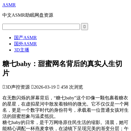
ASMR
中文ASMR助眠网盘资源

国产ASMR
国外ASMR
3D主播
糖七baby：甜蜜网名背后的真实人生切
片

3D声控资源

2026-03-19

458 次浏览
在无数闪烁的屏幕背后，“糖七baby”这个ID像一颗包裹着糖衣
的星星，在虚拟星河中散发着独特的微光。它不仅仅是一个网
名，更是一个数字时代的身份符号，承载着一位普通女孩对生
活的甜蜜想象与温柔抵抗。
糖七baby的日常，是千万网络原住民生活的缩影。清晨，她可
能精心调配一杯燕麦拿铁，在滤镜下呈现完美的渐变分层；午